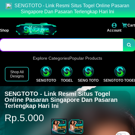
SENGTOTO - Link Resmi Situs Togel Online Pasaran
Singapore Dan Pasaran Terlengkap Hari Ini
Cart
Shop
Account
Explore Categories
Popular Products
Shop All
Designs
SENGTOTO
TOGEL
SENG TOTO
SENGTOTO TOGE
SENGTOTO - Link Resmi Situs Togel
Online Pasaran Singapore Dan Pasaran
Terlengkap Hari Ini
Rp.5.000