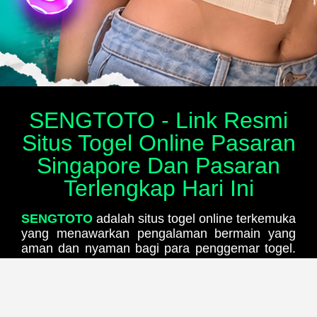
SENGTOTO - Link Resmi
Situs Togel Online Pasaran
Singapore Dan Pasaran
Terlengkap Hari Ini
SENGTOTO
adalah situs togel online terkemuka
yang menawarkan pengalaman bermain yang
aman dan nyaman bagi para penggemar togel.
Dengan link resmi yang mudah diakses, Anda
dapat menikmati berbagai pasaran togel,
termasuk pasaran Singapore yang terkenal.
SENGTOTO menjamin keakuratan hasil dan